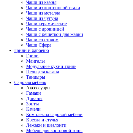
Чаши из камня
Чаши из кортеновой стали
Чаши из металла
Чаши из чугуна
Чаши керамические
Чаши с дровницей
Чаши с решеткой для жарки
Чаши со столом
Чаши Сфера
Грили и барбекю
Грили
Мангалы
Модульные кухни-гриль
Печи для казана
Тандыры
Садовая мебель
Аксессуары
Гамаки
Диваны
Зонты
Качели
Комплекты садовой мебели
Кресла и стулья
Лежаки и шезлонги
Мебель для костровой зоны