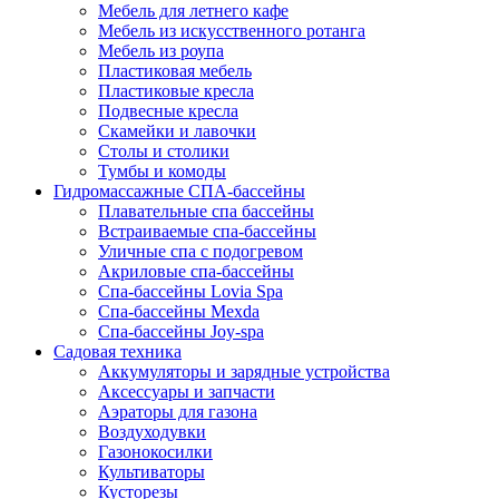
Мебель для летнего кафе
Мебель из искусственного ротанга
Мебель из роупа
Пластиковая мебель
Пластиковые кресла
Подвесные кресла
Скамейки и лавочки
Столы и столики
Тумбы и комоды
Гидромассажные СПА-бассейны
Плавательные спа бассейны
Встраиваемые спа-бассейны
Уличные спа с подогревом
Акриловые спа-бассейны
Спа-бассейны Lovia Spa
Спа-бассейны Mexda
Спа-бассейны Joy-spa
Садовая техника
Аккумуляторы и зарядные устройства
Аксессуары и запчасти
Аэраторы для газона
Воздуходувки
Газонокосилки
Культиваторы
Кусторезы