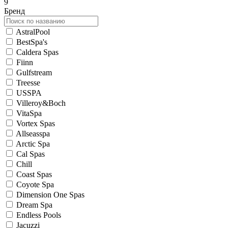
9
Бренд
AstralPool
BestSpa's
Caldera Spas
Fiinn
Gulfstream
Treesse
USSPA
Villeroy&Boch
VitaSpa
Vortex Spas
Allseasspa
Arctic Spa
Cal Spas
Chill
Coast Spas
Coyote Spa
Dimension One Spas
Dream Spa
Endless Pools
Jacuzzi