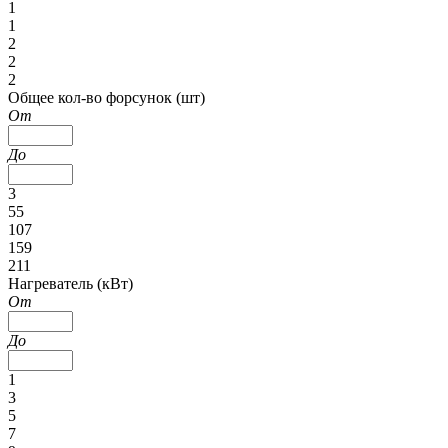
1
1
2
2
2
Общее кол-во форсунок (шт)
От
До
3
55
107
159
211
Нагреватель (кВт)
От
До
1
3
5
7