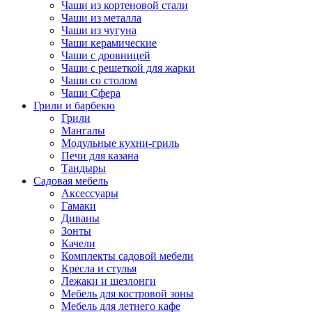
Чаши из кортеновой стали
Чаши из металла
Чаши из чугуна
Чаши керамические
Чаши с дровницей
Чаши с решеткой для жарки
Чаши со столом
Чаши Сфера
Грили и барбекю
Грили
Мангалы
Модульные кухни-гриль
Печи для казана
Тандыры
Садовая мебель
Аксессуары
Гамаки
Диваны
Зонты
Качели
Комплекты садовой мебели
Кресла и стулья
Лежаки и шезлонги
Мебель для костровой зоны
Мебель для летнего кафе