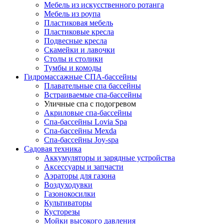
Мебель из искусственного ротанга
Мебель из роупа
Пластиковая мебель
Пластиковые кресла
Подвесные кресла
Скамейки и лавочки
Столы и столики
Тумбы и комоды
Гидромассажные СПА-бассейны
Плавательные спа бассейны
Встраиваемые спа-бассейны
Уличные спа с подогревом
Акриловые спа-бассейны
Спа-бассейны Lovia Spa
Спа-бассейны Mexda
Спа-бассейны Joy-spa
Садовая техника
Аккумуляторы и зарядные устройства
Аксессуары и запчасти
Аэраторы для газона
Воздуходувки
Газонокосилки
Культиваторы
Кусторезы
Мойки высокого давления