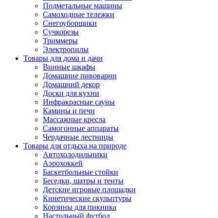
Подметальные машины
Самоходные тележки
Снегоуборщики
Сучкорезы
Триммеры
Электропилы
Товары для дома и дачи
Винные шкафы
Домашние пивоварни
Домашний декор
Доски для кухни
Инфракрасные сауны
Камины и печи
Массажные кресла
Самогонные аппараты
Чердачные лестницы
Товары для отдыха на природе
Автохолодильники
Аэрохоккей
Баскетбольные стойки
Беседки, шатры и тенты
Детские игровые площадки
Кинетические скульптуры
Корзины для пикника
Настольный футбол