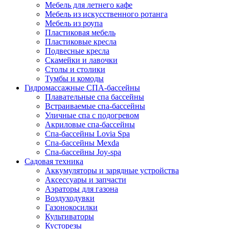
Мебель для летнего кафе
Мебель из искусственного ротанга
Мебель из роупа
Пластиковая мебель
Пластиковые кресла
Подвесные кресла
Скамейки и лавочки
Столы и столики
Тумбы и комоды
Гидромассажные СПА-бассейны
Плавательные спа бассейны
Встраиваемые спа-бассейны
Уличные спа с подогревом
Акриловые спа-бассейны
Спа-бассейны Lovia Spa
Спа-бассейны Mexda
Спа-бассейны Joy-spa
Садовая техника
Аккумуляторы и зарядные устройства
Аксессуары и запчасти
Аэраторы для газона
Воздуходувки
Газонокосилки
Культиваторы
Кусторезы