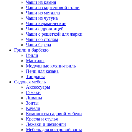
Чаши из камня
Чаши из кортеновой стали
Чаши из металла
Чаши из чугуна
Чаши керамические
Чаши с дровницей
Чаши с решеткой для жарки
Чаши со столом
Чаши Сфера
Грили и барбекю
Грили
Мангалы
Модульные кухни-гриль
Печи для казана
Тандыры
Садовая мебель
Аксессуары
Гамаки
Диваны
Зонты
Качели
Комплекты садовой мебели
Кресла и стулья
Лежаки и шезлонги
Мебель для костровой зоны