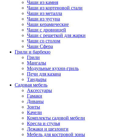
Чаши из камня
Чаши из кортеновой стали
Чаши из металла
Чаши из чугуна
Чаши керамические
Чаши с дровницей
Чаши с решеткой для жарки
Чаши со столом
Чаши Сфера
Грили и барбекю
Грили
Мангалы
Модульные кухни-гриль
Печи для казана
Тандыры
Садовая мебель
Аксессуары
Гамаки
Диваны
Зонты
Качели
Комплекты садовой мебели
Кресла и стулья
Лежаки и шезлонги
Мебель для костровой зоны