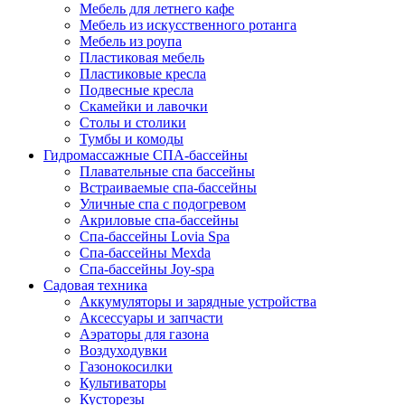
Мебель для летнего кафе
Мебель из искусственного ротанга
Мебель из роупа
Пластиковая мебель
Пластиковые кресла
Подвесные кресла
Скамейки и лавочки
Столы и столики
Тумбы и комоды
Гидромассажные СПА-бассейны
Плавательные спа бассейны
Встраиваемые спа-бассейны
Уличные спа с подогревом
Акриловые спа-бассейны
Спа-бассейны Lovia Spa
Спа-бассейны Mexda
Спа-бассейны Joy-spa
Садовая техника
Аккумуляторы и зарядные устройства
Аксессуары и запчасти
Аэраторы для газона
Воздуходувки
Газонокосилки
Культиваторы
Кусторезы