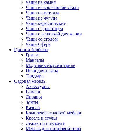
Чаши из камня
Чаши из кортеновой стали
Чаши из металла
Чаши из чугуна
Чаши керамические
Чаши с дровницей
Чаши с решеткой для жарки
Чаши со столом
Чаши Сфера
Грили и барбекю
Грили
Мангалы
Модульные кухни-гриль
Печи для казана
Тандыры
Садовая мебель
Аксессуары
Гамаки
Диваны
Зонты
Качели
Комплекты садовой мебели
Кресла и стулья
Лежаки и шезлонги
Мебель для костровой зоны