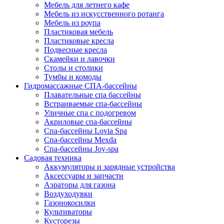
Мебель для летнего кафе
Мебель из искусственного ротанга
Мебель из роупа
Пластиковая мебель
Пластиковые кресла
Подвесные кресла
Скамейки и лавочки
Столы и столики
Тумбы и комоды
Гидромассажные СПА-бассейны
Плавательные спа бассейны
Встраиваемые спа-бассейны
Уличные спа с подогревом
Акриловые спа-бассейны
Спа-бассейны Lovia Spa
Спа-бассейны Mexda
Спа-бассейны Joy-spa
Садовая техника
Аккумуляторы и зарядные устройства
Аксессуары и запчасти
Аэраторы для газона
Воздуходувки
Газонокосилки
Культиваторы
Кусторезы