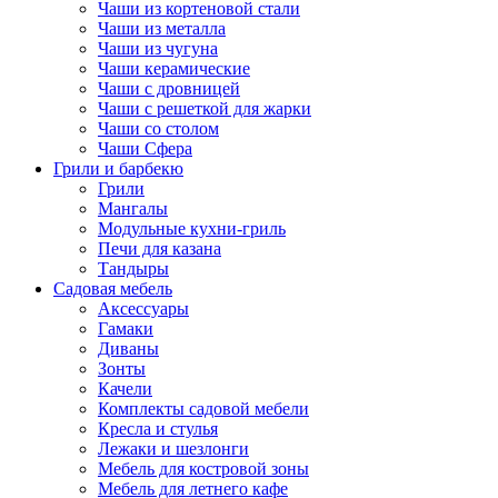
Чаши из кортеновой стали
Чаши из металла
Чаши из чугуна
Чаши керамические
Чаши с дровницей
Чаши с решеткой для жарки
Чаши со столом
Чаши Сфера
Грили и барбекю
Грили
Мангалы
Модульные кухни-гриль
Печи для казана
Тандыры
Садовая мебель
Аксессуары
Гамаки
Диваны
Зонты
Качели
Комплекты садовой мебели
Кресла и стулья
Лежаки и шезлонги
Мебель для костровой зоны
Мебель для летнего кафе