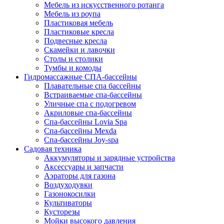
Мебель из искусственного ротанга
Мебель из роупа
Пластиковая мебель
Пластиковые кресла
Подвесные кресла
Скамейки и лавочки
Столы и столики
Тумбы и комоды
Гидромассажные СПА-бассейны
Плавательные спа бассейны
Встраиваемые спа-бассейны
Уличные спа с подогревом
Акриловые спа-бассейны
Спа-бассейны Lovia Spa
Спа-бассейны Mexda
Спа-бассейны Joy-spa
Садовая техника
Аккумуляторы и зарядные устройства
Аксессуары и запчасти
Аэраторы для газона
Воздуходувки
Газонокосилки
Культиваторы
Кусторезы
Мойки высокого давления