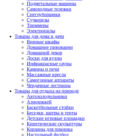
Подметальные машины
Самоходные тележки
Снегоуборщики
Сучкорезы
Триммеры
Электропилы
Товары для дома и дачи
Винные шкафы
Домашние пивоварни
Домашний декор
Доски для кухни
Инфракрасные сауны
Камины и печи
Массажные кресла
Самогонные аппараты
Чердачные лестницы
Товары для отдыха на природе
Автохолодильники
Аэрохоккей
Баскетбольные стойки
Беседки, шатры и тенты
Детские игровые площадки
Кинетические скульптуры
Корзины для пикника
Настольный футбол