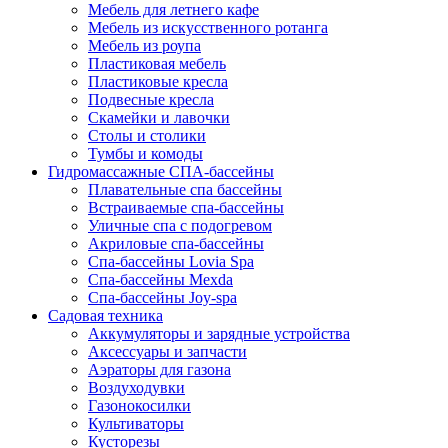
Мебель для летнего кафе
Мебель из искусственного ротанга
Мебель из роупа
Пластиковая мебель
Пластиковые кресла
Подвесные кресла
Скамейки и лавочки
Столы и столики
Тумбы и комоды
Гидромассажные СПА-бассейны
Плавательные спа бассейны
Встраиваемые спа-бассейны
Уличные спа с подогревом
Акриловые спа-бассейны
Спа-бассейны Lovia Spa
Спа-бассейны Mexda
Спа-бассейны Joy-spa
Садовая техника
Аккумуляторы и зарядные устройства
Аксессуары и запчасти
Аэраторы для газона
Воздуходувки
Газонокосилки
Культиваторы
Кусторезы