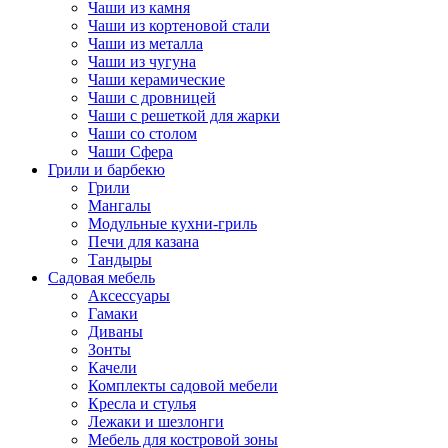
Чаши из камня
Чаши из кортеновой стали
Чаши из металла
Чаши из чугуна
Чаши керамические
Чаши с дровницей
Чаши с решеткой для жарки
Чаши со столом
Чаши Сфера
Грили и барбекю
Грили
Мангалы
Модульные кухни-гриль
Печи для казана
Тандыры
Садовая мебель
Аксессуары
Гамаки
Диваны
Зонты
Качели
Комплекты садовой мебели
Кресла и стулья
Лежаки и шезлонги
Мебель для костровой зоны