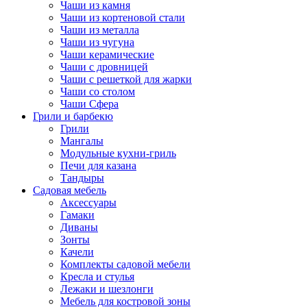
Чаши из камня
Чаши из кортеновой стали
Чаши из металла
Чаши из чугуна
Чаши керамические
Чаши с дровницей
Чаши с решеткой для жарки
Чаши со столом
Чаши Сфера
Грили и барбекю
Грили
Мангалы
Модульные кухни-гриль
Печи для казана
Тандыры
Садовая мебель
Аксессуары
Гамаки
Диваны
Зонты
Качели
Комплекты садовой мебели
Кресла и стулья
Лежаки и шезлонги
Мебель для костровой зоны