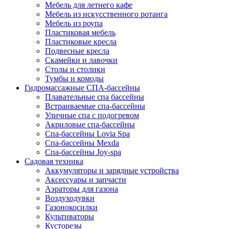
Мебель для летнего кафе
Мебель из искусственного ротанга
Мебель из роупа
Пластиковая мебель
Пластиковые кресла
Подвесные кресла
Скамейки и лавочки
Столы и столики
Тумбы и комоды
Гидромассажные СПА-бассейны
Плавательные спа бассейны
Встраиваемые спа-бассейны
Уличные спа с подогревом
Акриловые спа-бассейны
Спа-бассейны Lovia Spa
Спа-бассейны Mexda
Спа-бассейны Joy-spa
Садовая техника
Аккумуляторы и зарядные устройства
Аксессуары и запчасти
Аэраторы для газона
Воздуходувки
Газонокосилки
Культиваторы
Кусторезы