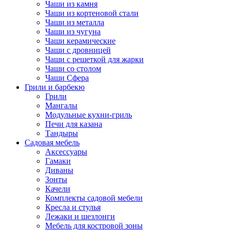
Чаши из камня
Чаши из кортеновой стали
Чаши из металла
Чаши из чугуна
Чаши керамические
Чаши с дровницей
Чаши с решеткой для жарки
Чаши со столом
Чаши Сфера
Грили и барбекю
Грили
Мангалы
Модульные кухни-гриль
Печи для казана
Тандыры
Садовая мебель
Аксессуары
Гамаки
Диваны
Зонты
Качели
Комплекты садовой мебели
Кресла и стулья
Лежаки и шезлонги
Мебель для костровой зоны