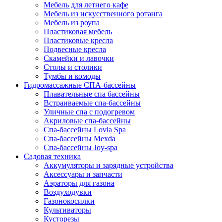
Мебель для летнего кафе
Мебель из искусственного ротанга
Мебель из роупа
Пластиковая мебель
Пластиковые кресла
Подвесные кресла
Скамейки и лавочки
Столы и столики
Тумбы и комоды
Гидромассажные СПА-бассейны
Плавательные спа бассейны
Встраиваемые спа-бассейны
Уличные спа с подогревом
Акриловые спа-бассейны
Спа-бассейны Lovia Spa
Спа-бассейны Mexda
Спа-бассейны Joy-spa
Садовая техника
Аккумуляторы и зарядные устройства
Аксессуары и запчасти
Аэраторы для газона
Воздуходувки
Газонокосилки
Культиваторы
Кусторезы