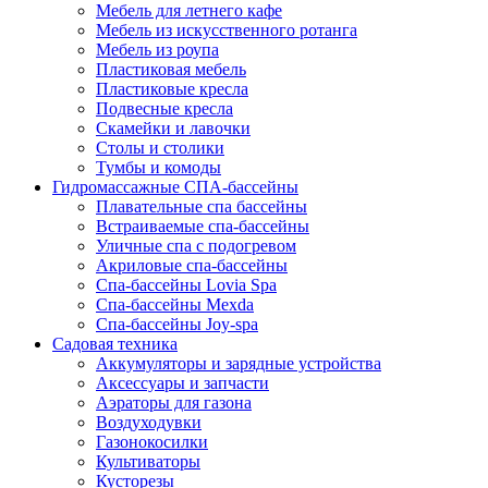
Мебель для летнего кафе
Мебель из искусственного ротанга
Мебель из роупа
Пластиковая мебель
Пластиковые кресла
Подвесные кресла
Скамейки и лавочки
Столы и столики
Тумбы и комоды
Гидромассажные СПА-бассейны
Плавательные спа бассейны
Встраиваемые спа-бассейны
Уличные спа с подогревом
Акриловые спа-бассейны
Спа-бассейны Lovia Spa
Спа-бассейны Mexda
Спа-бассейны Joy-spa
Садовая техника
Аккумуляторы и зарядные устройства
Аксессуары и запчасти
Аэраторы для газона
Воздуходувки
Газонокосилки
Культиваторы
Кусторезы