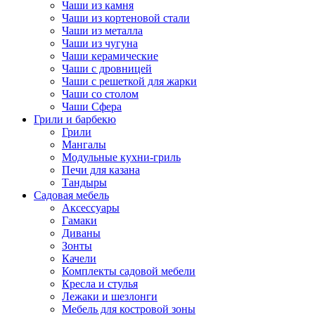
Чаши из камня
Чаши из кортеновой стали
Чаши из металла
Чаши из чугуна
Чаши керамические
Чаши с дровницей
Чаши с решеткой для жарки
Чаши со столом
Чаши Сфера
Грили и барбекю
Грили
Мангалы
Модульные кухни-гриль
Печи для казана
Тандыры
Садовая мебель
Аксессуары
Гамаки
Диваны
Зонты
Качели
Комплекты садовой мебели
Кресла и стулья
Лежаки и шезлонги
Мебель для костровой зоны