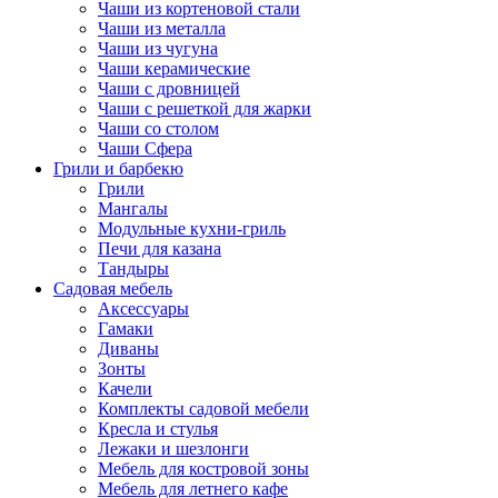
Чаши из кортеновой стали
Чаши из металла
Чаши из чугуна
Чаши керамические
Чаши с дровницей
Чаши с решеткой для жарки
Чаши со столом
Чаши Сфера
Грили и барбекю
Грили
Мангалы
Модульные кухни-гриль
Печи для казана
Тандыры
Садовая мебель
Аксессуары
Гамаки
Диваны
Зонты
Качели
Комплекты садовой мебели
Кресла и стулья
Лежаки и шезлонги
Мебель для костровой зоны
Мебель для летнего кафе