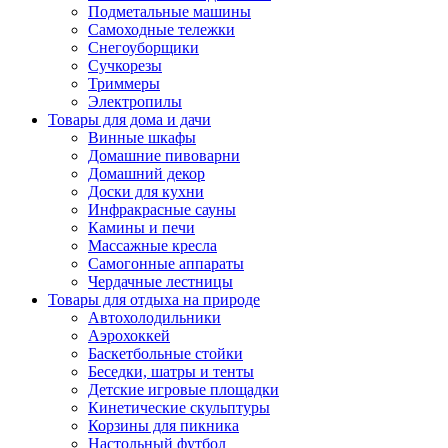
Подметальные машины
Самоходные тележки
Снегоуборщики
Сучкорезы
Триммеры
Электропилы
Товары для дома и дачи
Винные шкафы
Домашние пивоварни
Домашний декор
Доски для кухни
Инфракрасные сауны
Камины и печи
Массажные кресла
Самогонные аппараты
Чердачные лестницы
Товары для отдыха на природе
Автохолодильники
Аэрохоккей
Баскетбольные стойки
Беседки, шатры и тенты
Детские игровые площадки
Кинетические скульптуры
Корзины для пикника
Настольный футбол