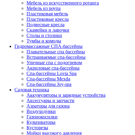
Мебель из искусственного ротанга
Мебель из роупа
Пластиковая мебель
Пластиковые кресла
Подвесные кресла
Скамейки и лавочки
Столы и столики
Тумбы и комоды
Гидромассажные СПА-бассейны
Плавательные спа бассейны
Встраиваемые спа-бассейны
Уличные спа с подогревом
Акриловые спа-бассейны
Спа-бассейны Lovia Spa
Спа-бассейны Mexda
Спа-бассейны Joy-spa
Садовая техника
Аккумуляторы и зарядные устройства
Аксессуары и запчасти
Аэраторы для газона
Воздуходувки
Газонокосилки
Культиваторы
Кусторезы
Мойки высокого давления