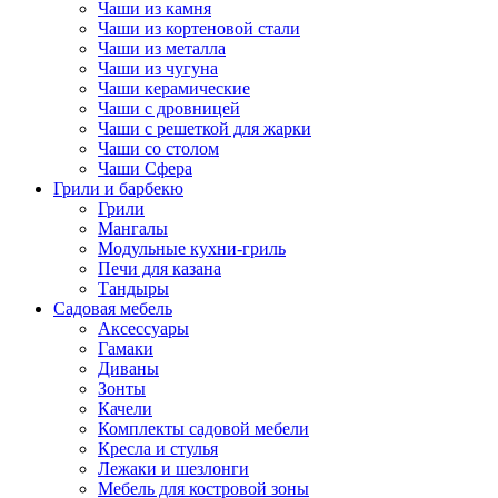
Чаши из камня
Чаши из кортеновой стали
Чаши из металла
Чаши из чугуна
Чаши керамические
Чаши с дровницей
Чаши с решеткой для жарки
Чаши со столом
Чаши Сфера
Грили и барбекю
Грили
Мангалы
Модульные кухни-гриль
Печи для казана
Тандыры
Садовая мебель
Аксессуары
Гамаки
Диваны
Зонты
Качели
Комплекты садовой мебели
Кресла и стулья
Лежаки и шезлонги
Мебель для костровой зоны