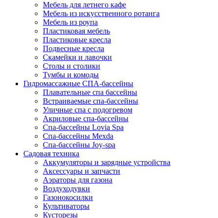
Мебель для летнего кафе
Мебель из искусственного ротанга
Мебель из роупа
Пластиковая мебель
Пластиковые кресла
Подвесные кресла
Скамейки и лавочки
Столы и столики
Тумбы и комоды
Гидромассажные СПА-бассейны
Плавательные спа бассейны
Встраиваемые спа-бассейны
Уличные спа с подогревом
Акриловые спа-бассейны
Спа-бассейны Lovia Spa
Спа-бассейны Mexda
Спа-бассейны Joy-spa
Садовая техника
Аккумуляторы и зарядные устройства
Аксессуары и запчасти
Аэраторы для газона
Воздуходувки
Газонокосилки
Культиваторы
Кусторезы