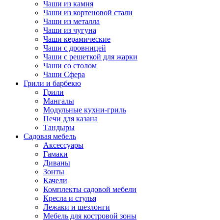
Чаши из камня
Чаши из кортеновой стали
Чаши из металла
Чаши из чугуна
Чаши керамические
Чаши с дровницей
Чаши с решеткой для жарки
Чаши со столом
Чаши Сфера
Грили и барбекю
Грили
Мангалы
Модульные кухни-гриль
Печи для казана
Тандыры
Садовая мебель
Аксессуары
Гамаки
Диваны
Зонты
Качели
Комплекты садовой мебели
Кресла и стулья
Лежаки и шезлонги
Мебель для костровой зоны