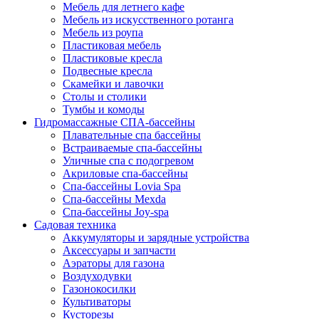
Мебель для летнего кафе
Мебель из искусственного ротанга
Мебель из роупа
Пластиковая мебель
Пластиковые кресла
Подвесные кресла
Скамейки и лавочки
Столы и столики
Тумбы и комоды
Гидромассажные СПА-бассейны
Плавательные спа бассейны
Встраиваемые спа-бассейны
Уличные спа с подогревом
Акриловые спа-бассейны
Спа-бассейны Lovia Spa
Спа-бассейны Mexda
Спа-бассейны Joy-spa
Садовая техника
Аккумуляторы и зарядные устройства
Аксессуары и запчасти
Аэраторы для газона
Воздуходувки
Газонокосилки
Культиваторы
Кусторезы